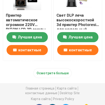
Принтер
Свет DLP леча
автоматическое
высокоскоростной
огромное 220V
3d принтер Photoresin
RITON LCD 3D смолы
для модельный
ISO 13485
делать
Лучшая цена
Лучшая цена
промышленный
контактные
контактные
данные
данные
Осмотрите больше
Главная страница
Карта сайта
контактные данные
Desktop Site
Карта сайта
Privacy Policy