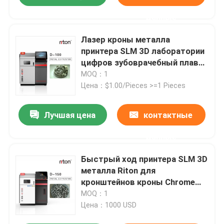
данные
Лазер кроны металла
принтера SLM 3D лаборатории
цифров зубоврачебный плавя
Riton D-100
MOQ：1
Цена：$1.00/Pieces >=1 Pieces
Лучшая цена
контактные
данные
Быстрый ход принтера SLM 3D
металла Riton для
кронштейнов кроны Chrome
кобальта
MOQ：1
Цена：1000 USD