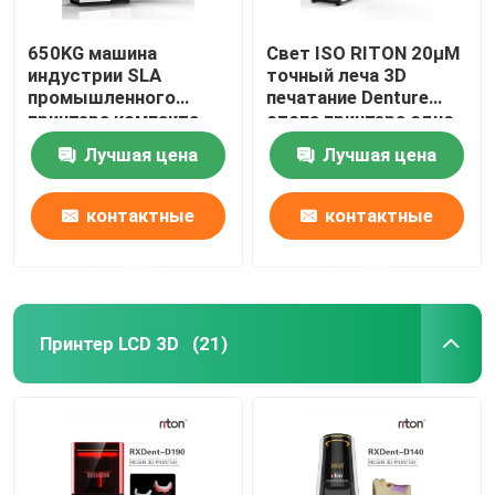
650KG машина
Свет ISO RITON 20μM
индустрии SLA
точный леча 3D
промышленного
печатание Denture
принтера компакта
стопа принтера одно
DLMS
Лучшая цена
Лучшая цена
3D зубоврачебная
контактные
контактные
данные
данные
Принтер LCD 3D
(21)