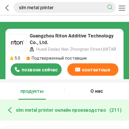
Guangzhou Riton Additive Technology
Co., Ltd.
Huadi Dadao Nan Zhongnan Street,КИТАЙ
5.0
Подтверженный поставщик
позвони сейчас
контактные
данные
продукты
О нас
slm metal printer онлайн производство
(211)