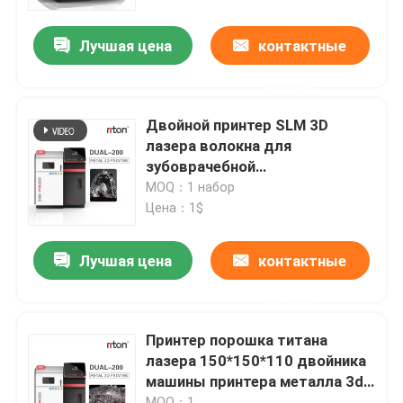
Лучшая цена
контактные
Наша фабрика
данные
контроль качества
Двойной принтер SLM 3D
лазера волокна для
контактные данные
зубоврачебной
автоматической выравнивая
MOQ：1 набор
высокой точности
Цена：1$
Новости
Лучшая цена
контактные
Все случаи
данные
Принтер металла 3D лазера
Принтер порошка титана
лазера 150*150*110 двойника
машины принтера металла 3d
Зубоврачебный принтер металла 3D
Slm 650KG
MOQ：1