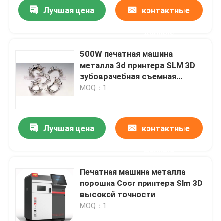
Лучшая цена
контактные
данные
500W печатная машина
металла 3d принтера SLM 3D
зубоврачебная съемная
спеченная
MOQ：1
Лучшая цена
контактные
данные
Главная страница
Печатная машина металла
порошка Cocr принтера Slm 3D
Продукция
высокой точности
MOQ：1
О Компании