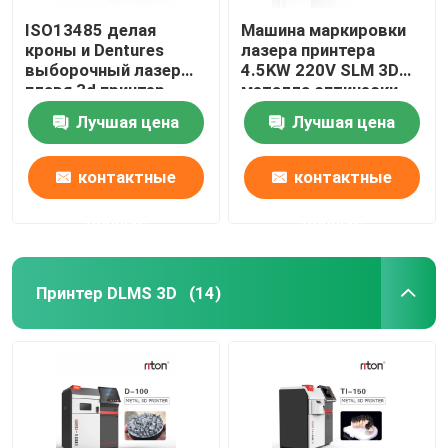
ISO13485 делая
Машина маркировки
кроны и Dentures
лазера принтера
выборочный лазер
4.5KW 220V SLM 3D
плавя 3d принтер
металла оптически
Dual200
Лучшая цена
Лучшая цена
контактные
контактные
данные
данные
Принтер DLMS 3D
(14)