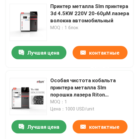
Принтер металла Slm принтера
3d 4.5KW 220V 20-60μM лазера
волокна автомобильный
MOQ：1 блок
Лучшая цена
контактные
данные
Особая чистота кобальта
принтера металла Slm
порошка лазера Riton
выборочная плавя
MOQ：1
зубоврачебная
Цена：1000 USD/unit
Лучшая цена
контактные