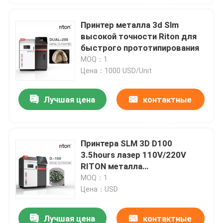
данные
Принтер металла 3d Slm
высокой точности Riton для
быстрого прототипирования
MOQ：1
Цена：1000 USD/Unit
Лучшая цена
контактные
данные
Принтера SLM 3D D100
3.5hours лазер 110V/220V
RITON металла
высокоскоростного точный
MOQ：1
Цена：USD
Лучшая цена
контактные