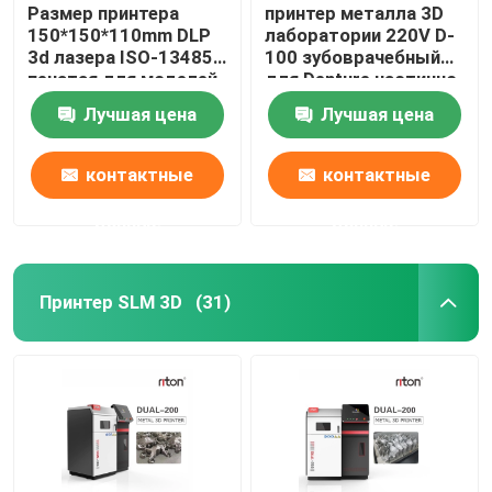
Размер принтера
принтер металла 3D
150*150*110mm DLP
лаборатории 220V D-
3d лазера ISO-13485
100 зубоврачебный
печатая для моделей
для Denture частично
зубного имплантата
Riton
Лучшая цена
Лучшая цена
контактные
контактные
данные
данные
Принтер SLM 3D
(31)