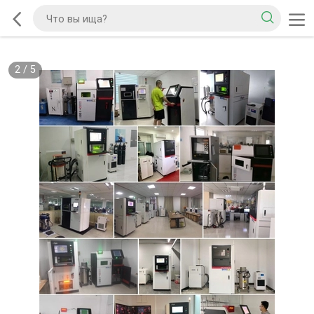
2
/
5