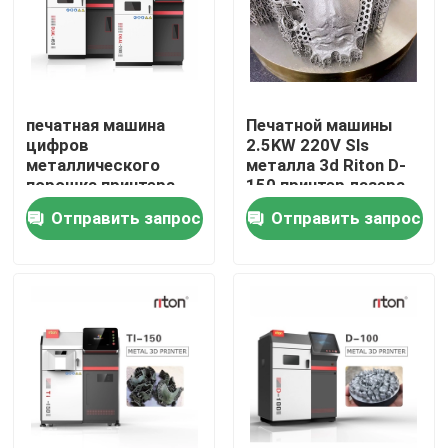
Наша фабрика
Контроль качества
печатная машина
Печатной машины
цифров
2.5KW 220V Sls
металлического
металла 3d Riton D-
Контакты
порошка принтера
150 принтер лазера
14000mm/S
аддитивной спекая
Отправить запрос
Отправить запрос
ювелирных изделий
3D 1.064μM
Новости
зубоврачебная
Все случаи
Принтер металла 3D лазера
Зубоврачебный принтер металла 3D