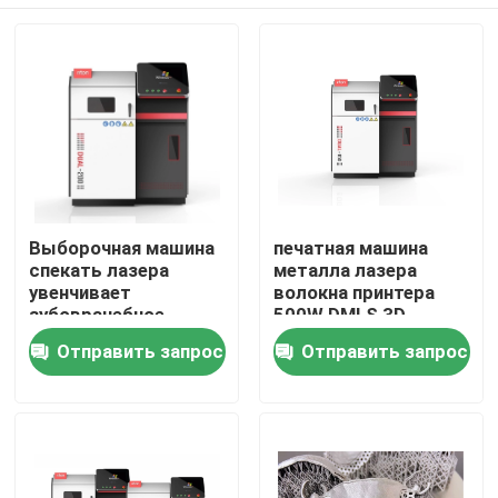
Выборочная машина
печатная машина
спекать лазера
металла лазера
увенчивает
волокна принтера
зубоврачебное
500W DMLS 3D
оборудование
зубоврачебная
Главная страница
Отправить запрос
Отправить запрос
печатания металла
двойная
рамок 3d
Продукция
О Компании