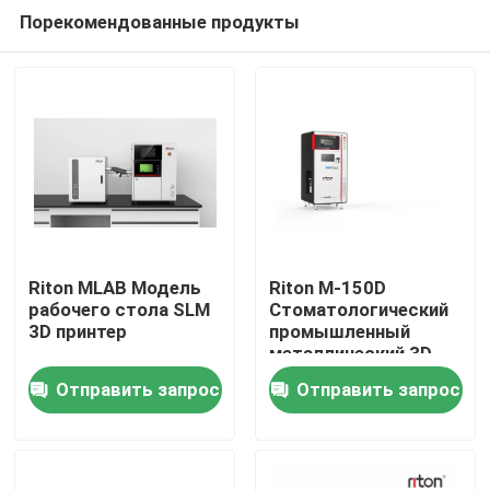
Порекомендованные продукты
Riton MLAB Модель
Riton M-150D
рабочего стола SLM
Стоматологический
3D принтер
промышленный
Дома
металлический 3D-
принтер / машина
Отправить запрос
Отправить запрос
для аддитивного
О Компании
производства /
медицинская SLM
лазерная плавильная
Контакты
машина / CNC-