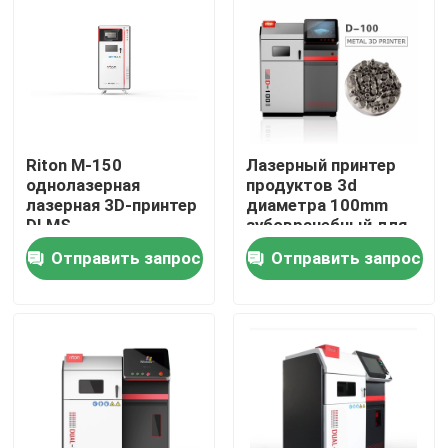
машина для
обработки металлов
Продукция
Принтер металла 3D лазера
Riton M-150
Лазерный принтер
Зубоврачебный принтер металла 3D
однолазерная
продуктов 3d
лазерная 3D-принтер
диаметра 100mm
DLMS
зубоврачебный для
больницы
Принтер SLM 3D
Отправить запрос
Отправить запрос
Принтер DLMS 3D
Принтер LCD 3D
Фоточувствительная смола