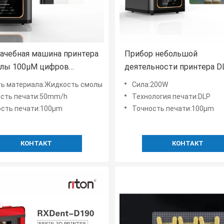
ачебная машина принтера
Прибор небольшой
олы 100μM цифров
деятельности принтера D
а принтера Lcd 3d модели
LCD смолы 3d легкой удо
ть материала:Жидкость смолы
Сила:200W
ость печати:50mm/h
Технология печати:DLP
ость печати:100μm
Точность печати:100μm
КОНТАКТ
КОНТАКТ