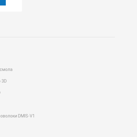
 смола
 3D
D
роволоки DMIS-V1