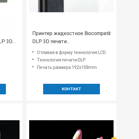
Принтер жидкостное Biocompatible 192x10
LP 3D
DLP 3D печати
бный
смолы жидкостный
Отливая в форму технология:LCD
Технология печати:DLP
Печать размера:192x108mm
КОНТАКТ