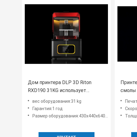
Дом принтера DLP 3D Riton
Принте
RXD190 31KG использует
смолы 
автоматический принтер смолы
жидкос
вес оборудования:31 kg
Печа
LCD 3d
Гарантия:1 год
Скор
Размер оборудования:430x440x640mm
Толщин