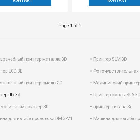
КОНТАКТ
КОНТАКТ
Page 1 of 1
врачебный принтер металла 3D
Принтер SLM 3D
тер LCD 3D
Фоточувствительная
мышленный принтер смолы 3D
Медицинский принтер
тер dlp 3d
Принтер смолы SLA 3
омобильный принтер 3D
принтер титана 3d
на для изгиба проволоки DMIS-V1
Машина для изгиба п