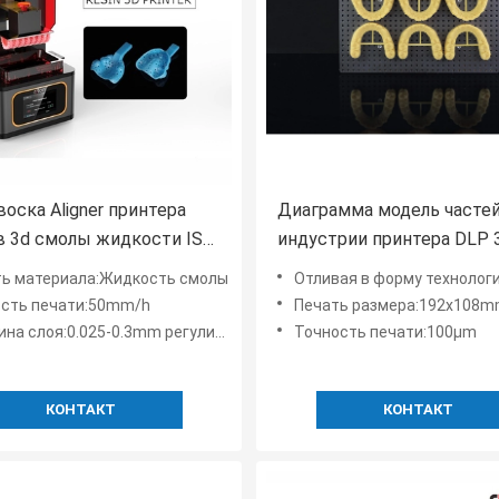
воска Aligner принтера
Диаграмма модель часте
 3d смолы жидкости ISO
индустрии принтера DLP 
H
Photopolymer смолы
ть материала:Жидкость смолы
Отливая в форму технолог
жидкостная
ость печати:50mm/h
Печать размера:192x108
а слоя:0.025-0.3mm регулируемое
Точность печати:100μm
КОНТАКТ
КОНТАКТ