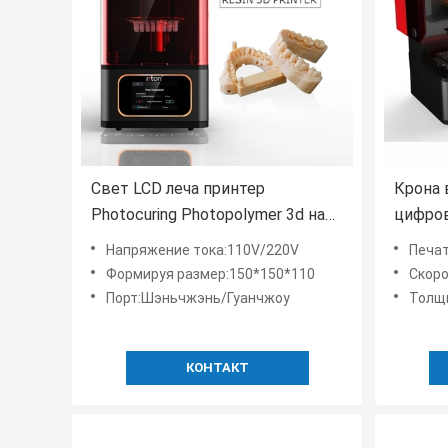
Свет LCD леча принтер
Крона 
Photocuring Photopolymer 3d на
цифров
зуб 150*150*110cm
50mm/
Напряжение тока:110V/220V
Печа
Формируя размер:150*150*110
Скор
Порт:Шэньчжэнь/Гуанчжоу
Толщин
КОНТАКТ