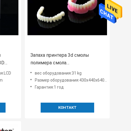
й
Запаха принтера 3d смолы
3D
полимера смола
DLP УЛЬТРАФИОЛЕТОВОГО
ия:LCD
вес оборудования:31 kg
низкого
mm
Размер оборудования:430x440x640mm
УЛЬТРАФИОЛЕТОВАЯ стандартная для
Гарантия:1 год
Denture
КОНТАКТ