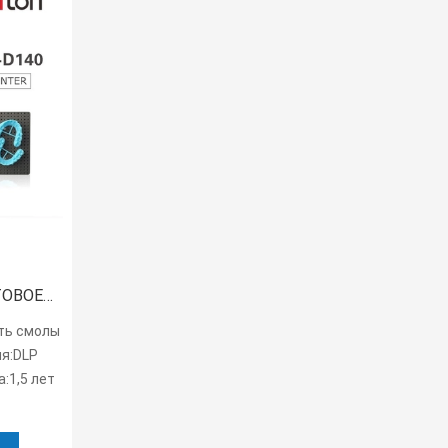
ТОВОЕ
ть смолы
P 3D
ия:DLP
:1,5 лет