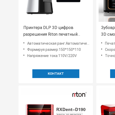
Принтера DLP 3D цифров
Зубовр
разрешения Riton печатный
3D см
станок смолы высокого
металл
Автоматическая ранг:Автоматический
Печа
промышленный
Формируя размер:150*150*110
Скор
Напряжение тока:110V/220V
Точн
КОНТАКТ