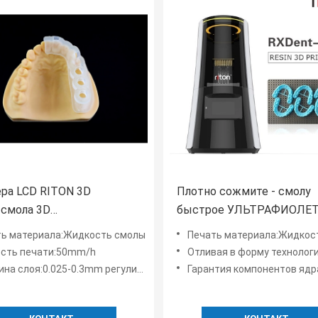
ра LCD RITON 3D
Плотно сожмите - смолу
смола 3D
быстрое УЛЬТРАФИОЛЕ
тного УЛЬТРАФИОЛЕТОВАЯ леча печатая Photopolymer
печатая Riton
ть материала:Жидкость смолы
Печать материала:Жидкос
устойчивого принтера DL
ость печати:50mm/h
Отливая в форму технолог
LCD жесткую
а слоя:0.025-0.3mm регулируемое
Гарантия компонентов ядра