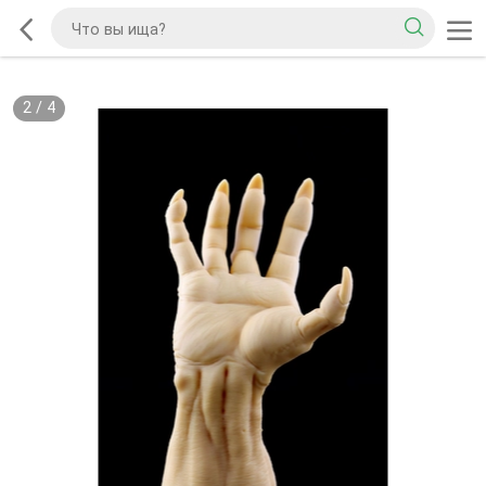
2
/
4