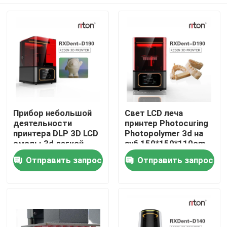
Прибор небольшой
Свет LCD леча
деятельности
принтер Photocuring
принтера DLP 3D LCD
Photopolymer 3d на
смолы 3d легкой
зуб 150*150*110cm
удобный
Дома
Отправить запрос
Отправить запрос
О Компании
Контакты