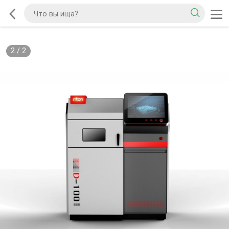
2
/
2