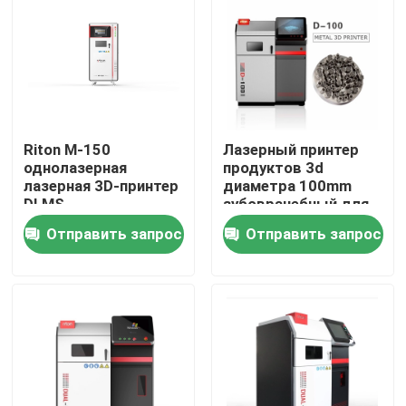
машина для
обработки металлов
Продукция
Принтер металла 3D лазера
Riton M-150
Лазерный принтер
Зубоврачебный принтер металла 3D
однолазерная
продуктов 3d
лазерная 3D-принтер
диаметра 100mm
DLMS
зубоврачебный для
больницы
Принтер SLM 3D
Отправить запрос
Отправить запрос
Принтер DLMS 3D
Принтер LCD 3D
Фоточувствительная смола