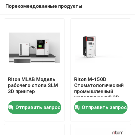
Порекомендованные продукты
Riton MLAB Модель
Riton M-150D
рабочего стола SLM
Стоматологический
3D принтер
промышленный
Дома
металлический 3D-
принтер / машина
Отправить запрос
Отправить запрос
для аддитивного
О Компании
производства /
медицинская SLM
лазерная плавильная
Контакты
машина / CNC-