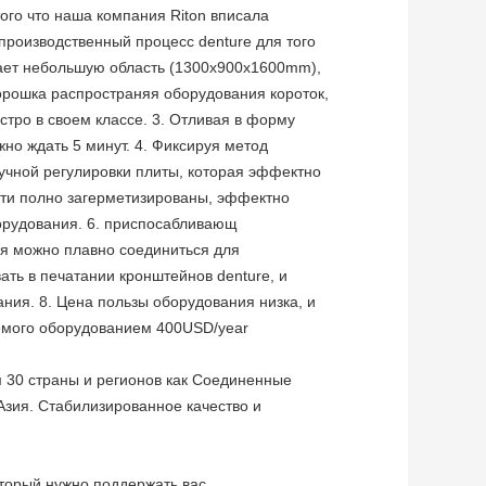
ого что наша компания Riton вписала
производственный процесс denture для того
мает небольшую область (1300x900x1600mm),
порошка распространяя оборудования короток,
стро в своем классе. 3. Отливая в форму
но ждать 5 минут. 4. Фиксируя метод
учной регулировки плиты, которая эффектно
асти полно загерметизированы, эффектно
орудования. 6. приспосабливающ
мя можно плавно соединиться для
ть в печатании кронштейнов denture, и
ания. 8. Цена пользы оборудования низка, и
емого оборудованием 400USD/year
 30 страны и регионов как Соединенные
Азия. Стабилизированное качество и
оторый нужно поддержать вас.