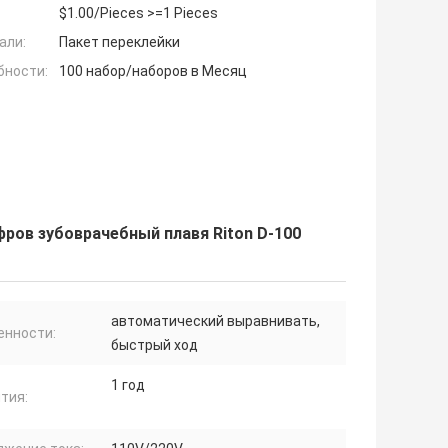
$1.00/Pieces >=1 Pieces
али:
Пакет переклейки
бности:
100 набор/наборов в Месяц
ров зубоврачебный плавя Riton D-100
автоматический выравнивать,
енности:
быстрый ход
1 год
тия: