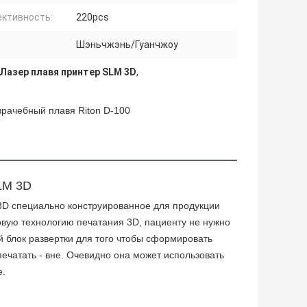
ктивность:
220pcs
Шэньчжэнь/Гуанчжоу
Лазер плавя принтер SLM 3D
,
рачебный плавя Riton D-100
LM 3D
3D специально конструированное для продукции 
вую технологию печатания 3D, пациенту не нужно 
й блок развертки для того чтобы сформировать 
чатать - вне. Очевидно она может использовать 
е.