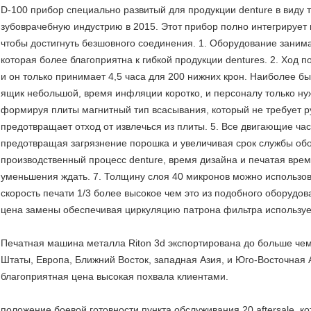
D-100 прибор специально развитый для продукции denture в виду т
зубоврачебную индустрию в 2015. Этот прибор полно интегрирует 
чтобы достигнуть безшовного соединения. 1. Оборудование зани
которая более благоприятна к гибкой продукции dentures. 2. Ход 
и он только принимает 4,5 часа для 200 нижних крон. Наиболее бы
ящик небольшой, время инфляции коротко, и персоналу только нуж
формируя плиты магнитный тип всасывания, который не требует р
предотвращает отход от извлечься из плиты. 5. Все двигающие ч
предотвращая загрязнение порошка и увеличивая срок службы об
производственный процесс denture, время дизайна и печатая вре
уменьшения ждать. 7. Толщину слоя 40 микронов можно использова
скорость печати 1/3 более высокое чем это из подобного оборудов
цена замены обеспечивая циркуляцию патрона фильтра использу
Печатная машина металла Riton 3d экспортирована до больше чем
Штаты, Европа, Ближний Восток, западная Азия, и Юго-Восточная 
благоприятная цена высокая похвала клиентами.
положение боевой готовности пункта обслуживания 20 aftersale, к