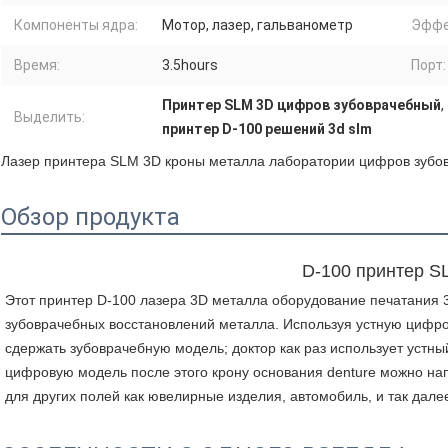
Компоненты ядра:
Мотор, лазер, гальванометр
Эффе
Время:
3.5hours
Порт:
Принтер SLM 3D цифров зубоврачебный
,
Выделить:
принтер D-100 решений 3d slm
Лазер принтера SLM 3D кроны металла лаборатории цифров зубов
Обзор продукта
D-100 принтер S
Этот принтер D-100 лазера 3D металла оборудование печатания 
зубоврачебных восстановлений металла. Используя устную цифро
сдержать зубоврачебную модель; доктор как раз использует устны
цифровую модель после этого крону основания denture можно напе
для других полей как 
ювелирные изделия, 
автомобиль, и так дале