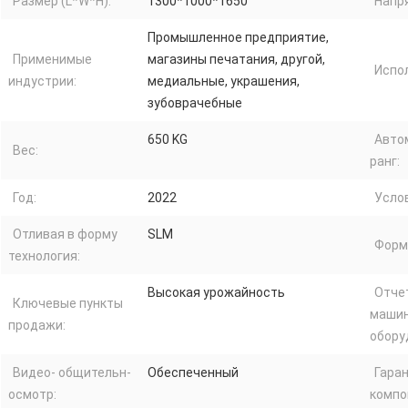
Размер (L*W*H):
1300*1000*1650
Напр
Промышленное предприятие,
Применимые
магазины печатания, другой,
Испо
индустрии:
медиальные, украшения,
зубоврачебные
650 KG
Авто
Вес:
ранг:
Год:
2022
Усло
Отливая в форму
SLM
Форм
технология:
Высокая урожайность
Отче
Ключевые пункты
машин
продажи:
обору
Видео- общительн-
Обеспеченный
Гара
осмотр:
компо