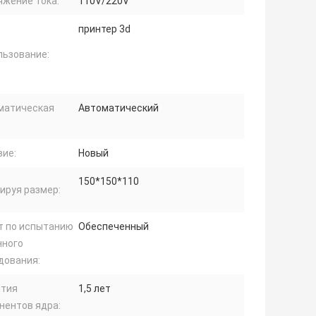
яжение тока:
110V/220V
принтер 3d
льзование:
матическая
Автоматический
вие:
Новый
150*150*110
ируя размер:
т по испытанию
Обеспеченный
ного
дования:
нтия
1,5 лет
нентов ядра: