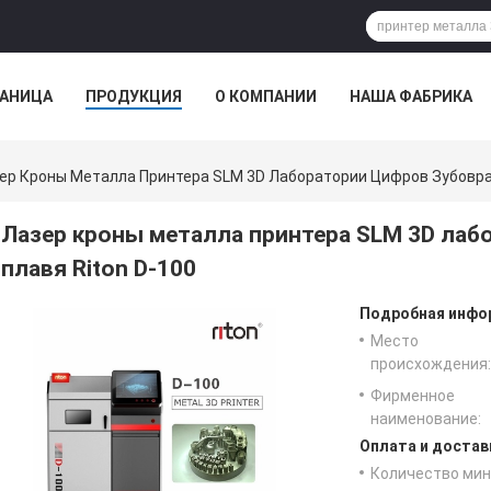
РАНИЦА
ПРОДУКЦИЯ
О КОМПАНИИ
НАША ФАБРИКА
ер Кроны Металла Принтера SLM 3D Лаборатории Цифров Зубовра
Лазер кроны металла принтера SLM 3D лаб
плавя Riton D-100
Подробная инфор
Место
происхождения:
Фирменное
наименование:
Оплата и достав
Количество мин 