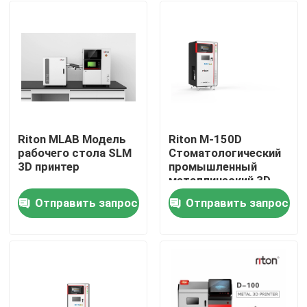
Riton MLAB Модель
Riton M-150D
рабочего стола SLM
Стоматологический
3D принтер
промышленный
металлический 3D-
принтер / машина
Отправить запрос
Отправить запрос
для аддитивного
Дома
производства /
медицинская SLM
лазерная плавильная
О Компании
машина / CNC-
машина для
обработки металлов
Контакты