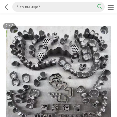
2
/
3