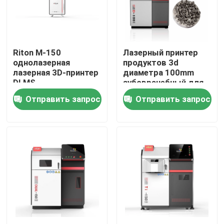
Продукция
Riton M-150
Лазерный принтер
Принтер металла 3D лазера
однолазерная
продуктов 3d
лазерная 3D-принтер
диаметра 100mm
DLMS
зубоврачебный для
Зубоврачебный принтер металла 3D
больницы
Отправить запрос
Отправить запрос
Принтер SLM 3D
Принтер DLMS 3D
Принтер LCD 3D
Фоточувствительная смола