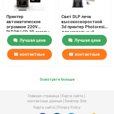
Принтер
Свет DLP леча
автоматическое
высокоскоростной
огромное 220V
3d принтер Photoresin
RITON LCD 3D смолы
для модельный
ISO 13485
делать
Лучшая цена
Лучшая цена
промышленный
контактные
контактные
данные
данные
Осмотрите больше
Главная страница
Карта сайта
контактные данные
Desktop Site
Карта сайта
Privacy Policy