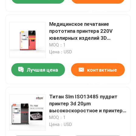
данные
Медицинское печатание
прототипа принтера 220V
ювелирных изделий 3D
нержавеющей стали Cocr
MOQ：1
быстрое
Цена：USD
Лучшая цена
контактные
данные
Титан Slm ISO13485 пудрит
принтер 3d 20μm
высокоскоростное и принтер
3d точности стальное
MOQ：1
Цена：USD