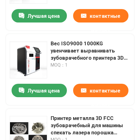
Лучшая цена
контактные
Наша фабрика
данные
контроль качества
Вес ISO9000 1000KG
увенчивает выравнивать
контактные данные
зубоврачебного принтера 3D
автоматический
MOQ：1
Новости
Лучшая цена
контактные
Все случаи
данные
Принтер металла 3D лазера
Принтер металла 3D FCC
зубоврачебный для машины
спекать лазера порошка
Зубоврачебный принтер металла 3D
сплава металла
MOQ：1