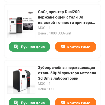
данные
CoCr, принтер Dual200
нержавеющей стали 3d
высокой точности принтера
SLM 3D титана
MOQ：1
Цена：1000 USD/unit
Лучшая цена
контактные
данные
Зубоврачебная нержавеющая
сталь 50μM принтера металла
3d Dmls лаборатории
MOQ：1
Цена：USD
Лучшая цена
контактные