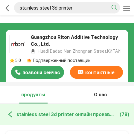
Guangzhou Riton Additive Technology
Co., Ltd.
Huadi Dadao Nan Zhongnan Street,КИТАЙ
5.0
Подтверженный поставщик
позвони сейчас
контактные
данные
продукты
О нас
stainless steel 3d printer онлайн производство
(78)