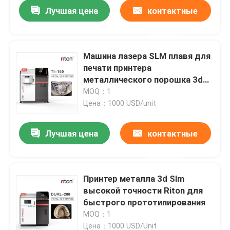
Лучшая цена
контактные
данные
Машина лазера SLM плавя для
печати принтера
металлического порошка 3d
Chrome SS кобальта титана
MOQ：1
Цена：1000 USD/unit
Лучшая цена
контактные
данные
Главная страница
Принтер металла 3d Slm
высокой точности Riton для
Продукция
быстрого прототипирования
MOQ：1
О Компании
Цена：1000 USD/Unit