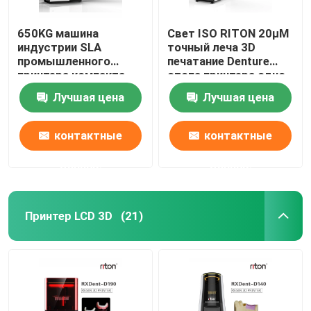
650KG машина
Свет ISO RITON 20μM
индустрии SLA
точный леча 3D
промышленного
печатание Denture
принтера компакта
стопа принтера одно
DLMS
Лучшая цена
Лучшая цена
3D зубоврачебная
контактные
контактные
данные
данные
Принтер LCD 3D
(21)