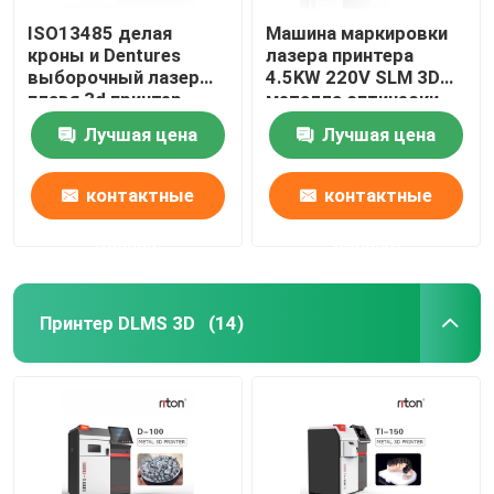
ISO13485 делая
Машина маркировки
кроны и Dentures
лазера принтера
выборочный лазер
4.5KW 220V SLM 3D
плавя 3d принтер
металла оптически
Dual200
Лучшая цена
Лучшая цена
контактные
контактные
данные
данные
Принтер DLMS 3D
(14)