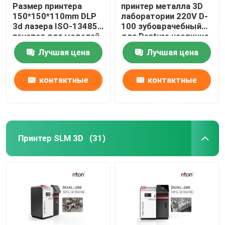
Размер принтера
принтер металла 3D
150*150*110mm DLP
лаборатории 220V D-
3d лазера ISO-13485
100 зубоврачебный
печатая для моделей
для Denture частично
зубного имплантата
Riton
Лучшая цена
Лучшая цена
контактные
контактные
данные
данные
Принтер SLM 3D
(31)