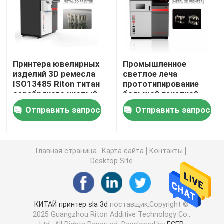
металлический порошок принтера 3D
Промышленный принтер смолы 3D
Принтера ювелирных
Промышленное
изделий 3D ремесла
светлое леча
ISO13485 Riton титан
прототипирование
Медицинский принтер 3D
серебряного чистый
большой печатной
пудрит 850KG 50μM
машины 3D принтера
Отправить запрос
Отправить запрос
Sla 3D быстрое
Принтер ювелирных изделий 3D
Главная страница
Карта сайта
Контакты
принтер dlp 3d
Desktop Site
Принтер смолы SLA 3D
КИТАЙ принтер sla 3d
поставщик.Copyright ©
2025 Guangzhou Riton Additive Technology Co.,
Машина спекать лазера