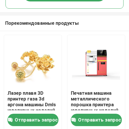
Порекомендованные продукты
Дома
Лазер плавя 3D
Печатная машина
принтер газа 3d
металлического
аргона машины Dmls
порошка принтера
О Компании
ювелирных изделий
ювелирных изделий
печатной машины
3D SLM φ150mm
Отправить запрос
Отправить запрос
2.5KW 220V
зубоврачебная
Контакты
медицинская