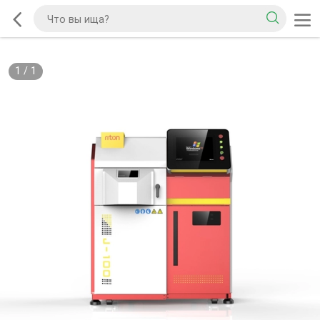
1
/
1