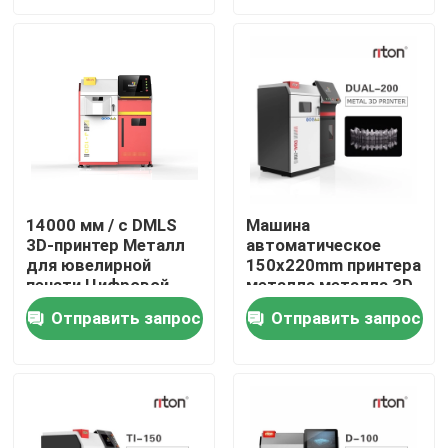
Продукция
Принтер металла 3D лазера
Зубоврачебный принтер металла 3D
14000 мм / с DMLS
Машина
3D-принтер Металл
автоматическое
Принтер SLM 3D
для ювелирной
150x220mm принтера
печати Цифровой
металла металла 3D
селективный
Riton DMLS
Принтер DLMS 3D
Отправить запрос
Отправить запрос
лазерный
плавильный станок
Принтер LCD 3D
Фоточувствительная смола