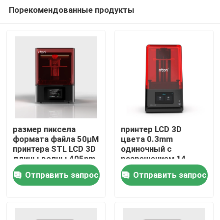
Порекомендованные продукты
размер пиксела
принтер LCD 3D
формата файла 50μM
цвета 0.3mm
принтера STL LCD 3D
одиночный с
Главная страница
длины волны 405nm
разрешением 14
языков высоким
Отправить запрос
Отправить запрос
Продукция
О Компании