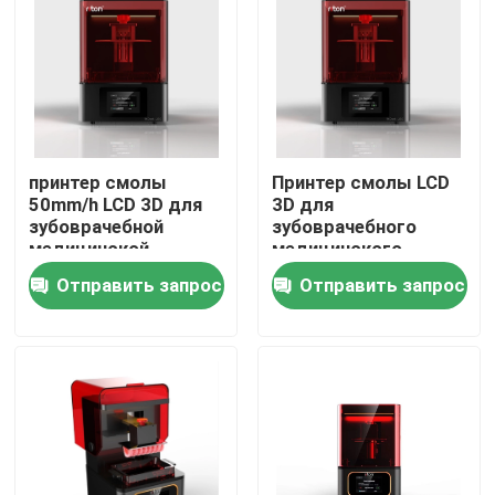
Наша фабрика
контроль качества
принтер смолы
Принтер смолы LCD
контактные данные
50mm/h LCD 3D для
3D для
зубоврачебной
зубоврачебного
медицинской
медицинского
автоматической
Biocompatible
Новости
Отправить запрос
Отправить запрос
точности Leving
высокого
высокой
разрешения
Все случаи
Принтер металла 3D лазера
Зубоврачебный принтер металла 3D