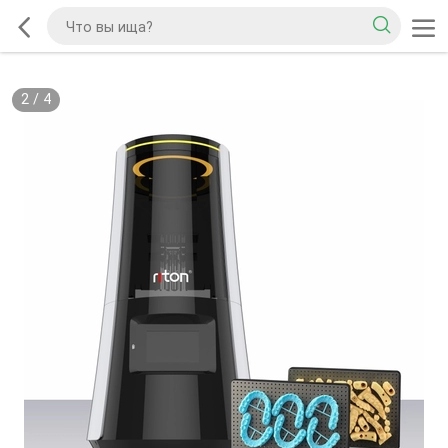
2
/
4