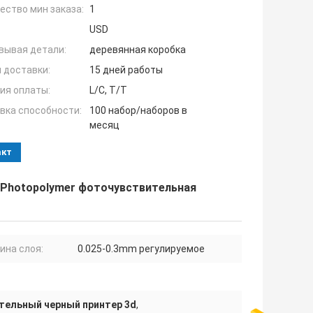
ество мин заказа:
1
USD
вывая детали:
деревянная коробка
 доставки:
15 дней работы
ия оплаты:
L/C, T/T
вка способности:
100 набор/наборов в
месяц
акт
 Photopolymer фоточувствительная
ина слоя:
0.025-0.3mm регулируемое
тельный черный принтер 3d
,