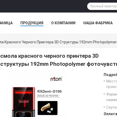
РАНИЦА
ПРОДУКЦИЯ
О КОМПАНИИ
НАША ФАБРИКА
ла Красного Черного Принтера 3D Структуры 192mm Photopolyme
смола красного черного принтера 3D
структуры 192mm Photopolymer фоточувст
Подроб
Мест
проис
Фирм
наиме
Серти
Оплата