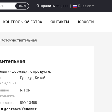
Отправить запрос
|
Russian
Поиск
КОНТРОЛЬ КАЧЕСТВА
КОНТАКТЫ
НОВОСТИ
r Фоточувствительная
вительная
ная информация о продукте:
о
Гуандун, Китай
хождения:
енное
RITON
нование:
фикация:
ISO-13485
 и доставка Условия: