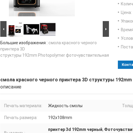
Колич
Цена:
Упако
Время
Услов
Большие изображения :
смола красного черного
Поста
принтера 3D
структуры 192mm Photopolymer фоточувствительная
Конт
смола красного черного принтера 3D структуры 192mm
описание
Печать материала:
Жидкость смолы
Толщ
Печать размера:
192x108mm
принтер 3d 192mm черный
,
Фоточувстви