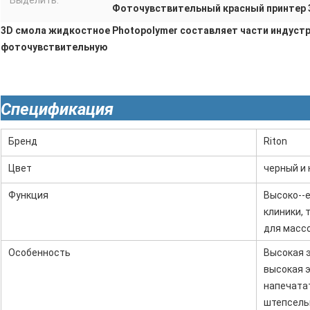
Выделить:
Фоточувствительный красный принтер 
3D смола жидкостное Photopolymer составляет части индуст
фоточувствительную
Спецификация
Бренд
Riton
Цвет
черный и
Функция
Высоко--e
клиники, 
для масс
Особенность
Высокая э
высокая 
напечата
штепсель