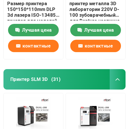
Размер принтера
принтер металла 3D
150*150*110mm DLP
лаборатории 220V D-
3d лазера ISO-13485
100 зубоврачебный
печатая для моделей
для Denture частично
зубного имплантата
Riton
Лучшая цена
Лучшая цена
контактные
контактные
данные
данные
Принтер SLM 3D
(31)