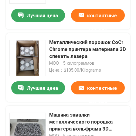
Лучшая цена
контактные
Наша фабрика
данные
контроль качества
Металлический порошок CoCr
Chrome принтера материала 3D
контактные данные
спекать лазера
MOQ：5 килограммов
Цена：$105.00/Kilograms
Новости
Лучшая цена
контактные
Все случаи
данные
Принтер металла 3D лазера
Машина завалки
металлического порошка
принтера вольфрама 3D
Зубоврачебный принтер металла 3D
хромия SLM
MOQ：5 килограммов