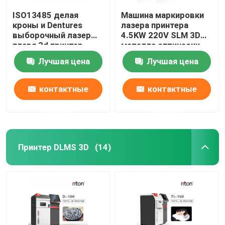
ISO13485 делая
Машина маркировки
кроны и Dentures
лазера принтера
выборочный лазер
4.5KW 220V SLM 3D
плавя 3d принтер
металла оптически
Dual200
Лучшая цена
Лучшая цена
контактные
контактные
данные
данные
Принтер DLMS 3D
(14)