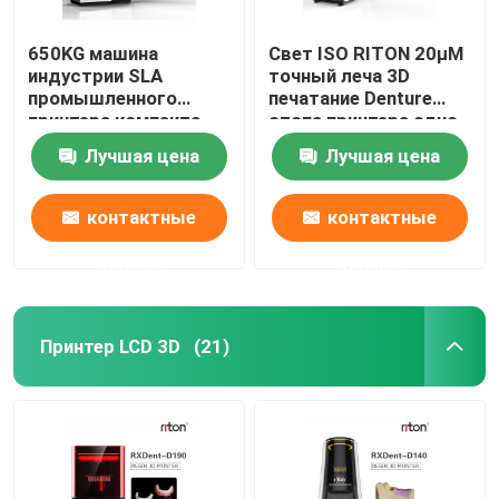
650KG машина
Свет ISO RITON 20μM
индустрии SLA
точный леча 3D
промышленного
печатание Denture
принтера компакта
стопа принтера одно
DLMS
Лучшая цена
Лучшая цена
3D зубоврачебная
контактные
контактные
данные
данные
Принтер LCD 3D
(21)