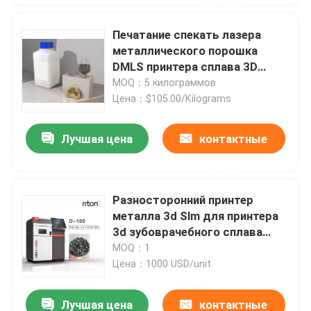
данные
Печатание спекать лазера
металлического порошка
DMLS принтера сплава 3D
титана RITON C01
MOQ：5 килограммов
Цена：$105.00/Kilograms
Лучшая цена
контактные
данные
Разносторонний принтер
металла 3d Slm для принтера
3d зубоврачебного сплава
титана кроны зубоврачебного
MOQ：1
Цена：1000 USD/unit
Лучшая цена
контактные