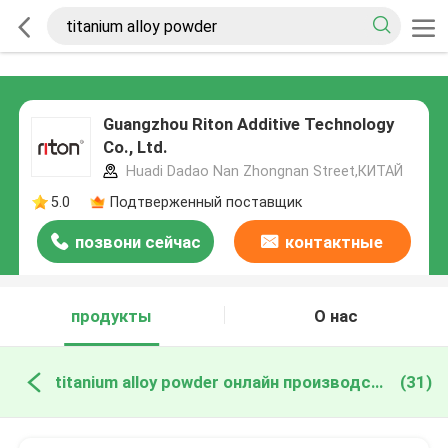
Guangzhou Riton Additive Technology
Co., Ltd.
Huadi Dadao Nan Zhongnan Street,КИТАЙ
5.0
Подтверженный поставщик
позвони сейчас
контактные
данные
продукты
О нас
titanium alloy powder онлайн производство
(31)