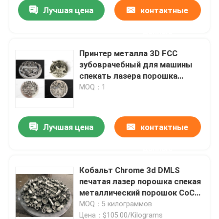
Лучшая цена
контактные
данные
Принтер металла 3D FCC
зубоврачебный для машины
спекать лазера порошка
сплава металла
MOQ：1
Лучшая цена
контактные
данные
Главная страница
Кобальт Chrome 3d DMLS
печатая лазер порошка спекая
Продукция
металлический порошок CoCr
Chrome
MOQ：5 килограммов
О Компании
Цена：$105.00/Kilograms