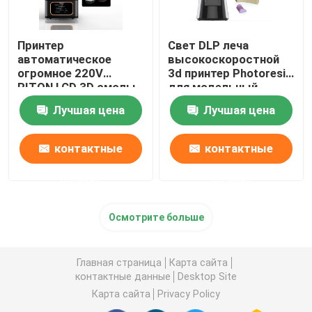
Принтер
Свет DLP леча
автоматическое
высокоскоростной
огромное 220V
3d принтер Photoresin
RITON LCD 3D смолы
для модельный
ISO 13485
делать
Лучшая цена
Лучшая цена
промышленный
контактные
контактные
данные
данные
Осмотрите больше
Главная страница
Карта сайта
контактные данные
Desktop Site
Карта сайта
Privacy Policy