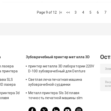
Page 9 of 12
|<
<<
3
4
5
6
7
Ост
а
Зубоврачебный принтер металла 3D
 лазера
принтер металла 3D лаборатории 220V
а принтера
D-100 зубоврачебный для Denture
та DUAL200
частично Riton
ава SLS
Светлая леча печатная машина
3D лазера
зубоврачебной сурдинки
керамическая RITON 3d принтера
принтера 3d
Металл принтера Sls 3d плавя
автоматической FM металла 3D
плавя
точность печатной машины slm
высокую для зубоврачевания