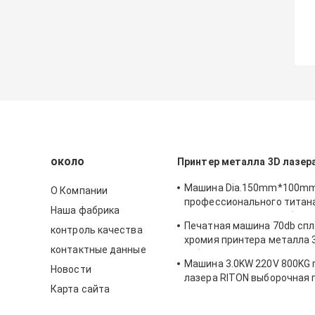
около
Принтер металла 3D лазер
Машина Dia.150mm*100mm
О Компании
профессионального титан
Наша фабрика
металла 3D лазера кобаль
Печатная машина 70db спл
контроль качества
плавя
хромия принтера металла 
контактные данные
кобальта титана DUAL150
Машина 3.0KW 220V 800KG 
Новости
лазера RITON выборочная 
Карта сайта