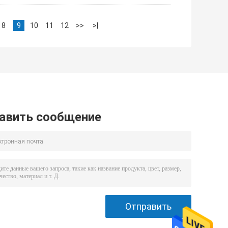
8
9
10
11
12
>>
>|
авить сообщение