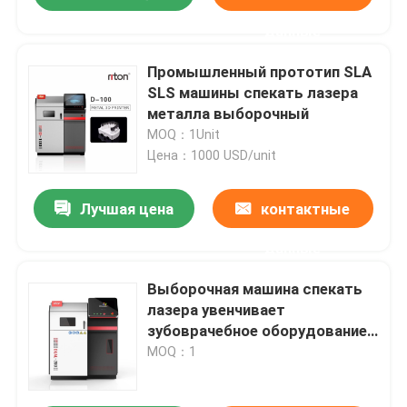
данные
Промышленный прототип SLA
SLS машины спекать лазера
металла выборочный
MOQ：1Unit
Цена：1000 USD/unit
Лучшая цена
контактные
данные
Выборочная машина спекать
лазера увенчивает
зубоврачебное оборудование
печатания металла рамок 3d
MOQ：1