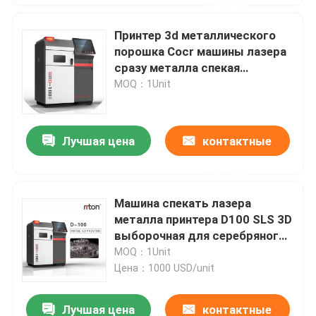
данные
Принтер 3d металлического
порошка Cocr машины лазера
сразу металла спекая
промышленный
MOQ：1Unit
Лучшая цена
контактные
данные
Машина спекать лазера
металла принтера D100 SLS 3D
выборочная для серебряного
титана
MOQ：1Unit
Цена：1000 USD/unit
Лучшая цена
контактные