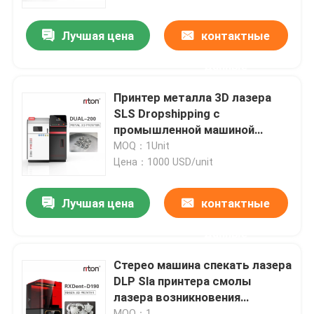
Лучшая цена
контактные
Наша фабрика
данные
контроль качества
Принтер металла 3D лазера
SLS Dropshipping с
контактные данные
промышленной машиной
спекать лазера ранга 1300mm
MOQ：1Unit
Цена：1000 USD/unit
Новости
Лучшая цена
контактные
Все случаи
данные
Принтер металла 3D лазера
Стерео машина спекать лазера
DLP Sla принтера смолы
лазера возникновения
Зубоврачебный принтер металла 3D
литографированием
MOQ：1