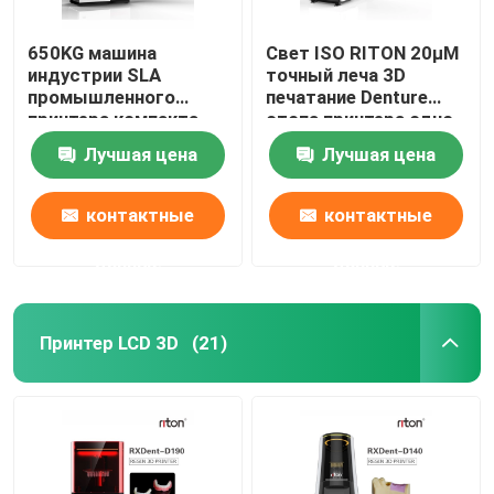
650KG машина
Свет ISO RITON 20μM
индустрии SLA
точный леча 3D
промышленного
печатание Denture
принтера компакта
стопа принтера одно
DLMS
Лучшая цена
Лучшая цена
3D зубоврачебная
контактные
контактные
данные
данные
Принтер LCD 3D
(21)