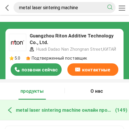
Guangzhou Riton Additive Technology
Co., Ltd.
Huadi Dadao Nan Zhongnan Street,КИТАЙ
5.0
Подтверженный поставщик
позвони сейчас
контактные
данные
продукты
О нас
metal laser sintering machine онлайн производство
(149)