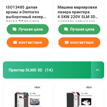
ISO13485 делая
Машина маркировки
кроны и Dentures
лазера принтера
выборочный лазер
4.5KW 220V SLM 3D
плавя 3d принтер
металла оптически
Dual200
Лучшая цена
Лучшая цена
контактные
контактные
данные
данные
Принтер DLMS 3D
(14)