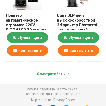
Принтер
Свет DLP леча
автоматическое
высокоскоростной
огромное 220V
3d принтер Photoresin
RITON LCD 3D смолы
для модельный
ISO 13485
делать
Лучшая цена
Лучшая цена
промышленный
контактные
контактные
данные
данные
Осмотрите больше
Главная страница
Карта сайта
контактные данные
Desktop Site
Карта сайта
Privacy Policy