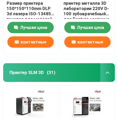
Размер принтера
принтер металла 3D
150*150*110mm DLP
лаборатории 220V D-
3d лазера ISO-13485
100 зубоврачебный
печатая для моделей
для Denture частично
зубного имплантата
Riton
Лучшая цена
Лучшая цена
контактные
контактные
данные
данные
Принтер SLM 3D
(31)