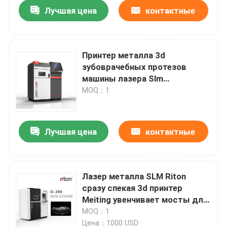
Лучшая цена
контактные
данные
Принтер металла 3d
зубоврачебных протезов
машины лазера Slm
выборочный спекая
MOQ：1
промышленный
Лучшая цена
контактные
данные
Главная страница
Лазер металла SLM Riton
сразу спекая 3d принтер
Продукция
Meiting увенчивает мосты для
зубоврачебного Laborator
MOQ：1
О Компании
Цена：1000 USD