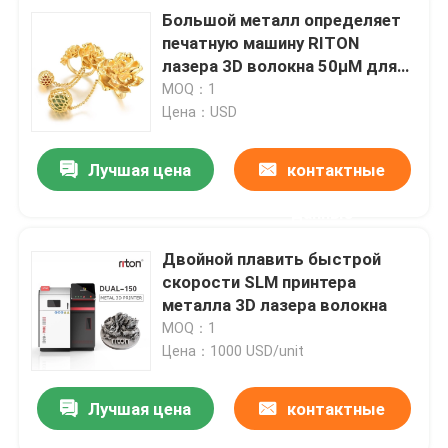
Большой металл определяет
печатную машину RITON
лазера 3D волокна 50μM для
ремесел ювелирных изделий
MOQ：1
Цена：USD
Лучшая цена
контактные
данные
Двойной плавить быстрой
скорости SLM принтера
металла 3D лазера волокна
MOQ：1
Цена：1000 USD/unit
Лучшая цена
контактные