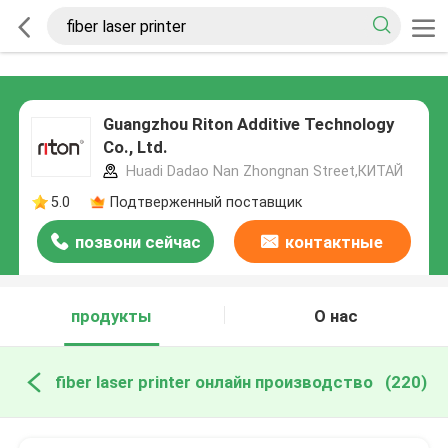
Guangzhou Riton Additive Technology
Co., Ltd.
Huadi Dadao Nan Zhongnan Street,КИТАЙ
5.0
Подтверженный поставщик
позвони сейчас
контактные
данные
продукты
О нас
fiber laser printer онлайн производство
(220)