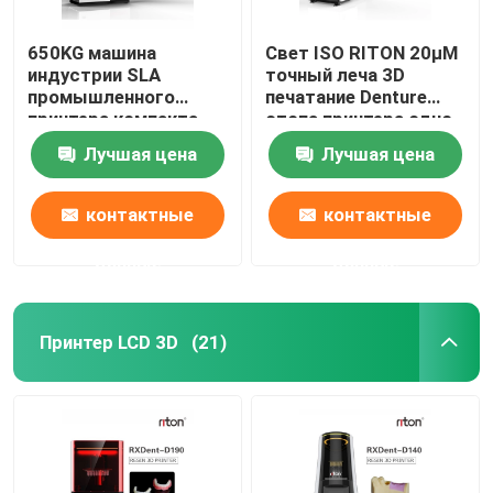
650KG машина
Свет ISO RITON 20μM
индустрии SLA
точный леча 3D
промышленного
печатание Denture
принтера компакта
стопа принтера одно
DLMS
Лучшая цена
Лучшая цена
3D зубоврачебная
контактные
контактные
данные
данные
Принтер LCD 3D
(21)