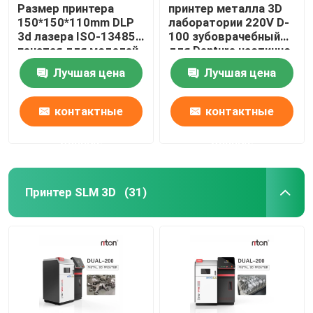
Размер принтера
принтер металла 3D
150*150*110mm DLP
лаборатории 220V D-
3d лазера ISO-13485
100 зубоврачебный
печатая для моделей
для Denture частично
зубного имплантата
Riton
Лучшая цена
Лучшая цена
контактные
контактные
данные
данные
Принтер SLM 3D
(31)