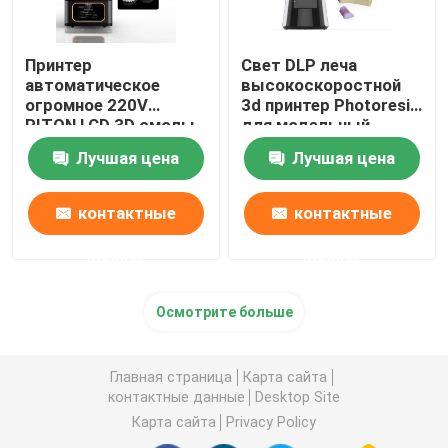
Принтер
Свет DLP леча
автоматическое
высокоскоростной
огромное 220V
3d принтер Photoresin
RITON LCD 3D смолы
для модельный
ISO 13485
делать
Лучшая цена
Лучшая цена
промышленный
контактные
контактные
данные
данные
Осмотрите больше
Главная страница
Карта сайта
контактные данные
Desktop Site
Карта сайта
Privacy Policy