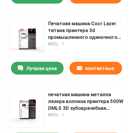
данные
Печатная машина Cocr Lazer
титана принтера 3d
промышленного одиночного
металла лазера волокна
MOQ：1
зубоврачебная
Лучшая цена
контактные
данные
печатная машина металла
лазера волокна принтера 500W
DMLS 3D зубоврачебная
двойная
MOQ：1