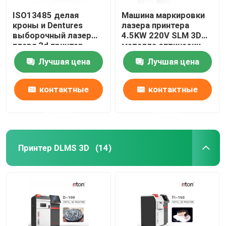
ISO13485 делая
Машина маркировки
кроны и Dentures
лазера принтера
выборочный лазер
4.5KW 220V SLM 3D
плавя 3d принтер
металла оптически
Dual200
Лучшая цена
Лучшая цена
контактные
контактные
данные
данные
Принтер DLMS 3D
(14)