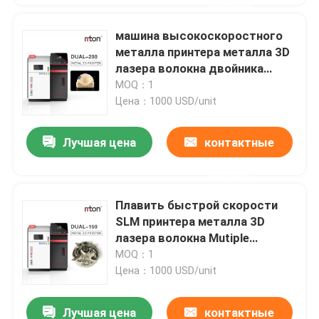
данные
машина высокоскоростного
металла принтера металла 3D
лазера волокна двойника
14000mm/s плавя
MOQ：1
Цена：1000 USD/unit
Лучшая цена
контактные
данные
Плавить быстрой скорости
SLM принтера металла 3D
лазера волокна Mutiple
двойной
MOQ：1
Цена：1000 USD/unit
Лучшая цена
контактные