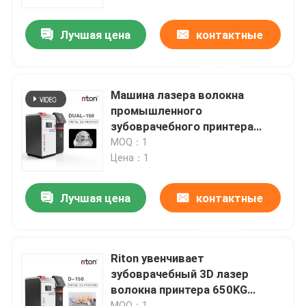
Лучшая цена
контактные
Наша фабрика
данные
контроль качества
Машина лазера волокна
промышленного
контактные данные
зубоврачебного принтера
металла 3D двойная
MOQ：1
Цена：1
Новости
Лучшая цена
контактные
Все случаи
данные
Принтер металла 3D лазера
Riton увенчивает
зубоврачебный 3D лазер
волокна принтера 650KG
Зубоврачебный принтер металла 3D
одиночный в медицинской
MOQ：1