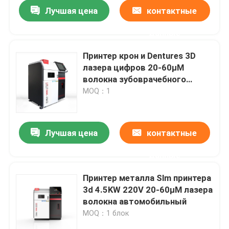
Лучшая цена
контактные
данные
Принтер крон и Dentures 3D
лазера цифров 20-60μM
волокна зубоврачебного
принтера FCC 3D двойной
MOQ：1
Лучшая цена
контактные
данные
Главная страница
Принтер металла Slm принтера
3d 4.5KW 220V 20-60μM лазера
Продукция
волокна автомобильный
MOQ：1 блок
О Компании