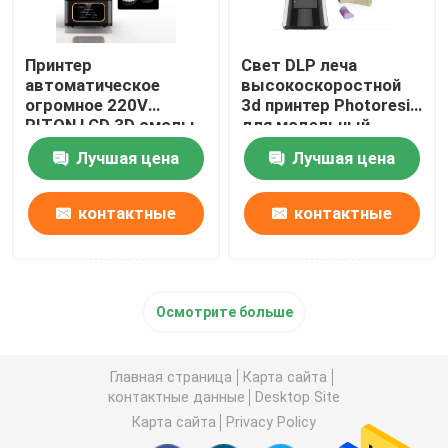
Принтер
Свет DLP леча
автоматическое
высокоскоростной
огромное 220V
3d принтер Photoresin
RITON LCD 3D смолы
для модельный
ISO 13485
делать
Лучшая цена
Лучшая цена
промышленный
контактные
контактные
данные
данные
Осмотрите больше
Главная страница
Карта сайта
контактные данные
Desktop Site
Карта сайта
Privacy Policy