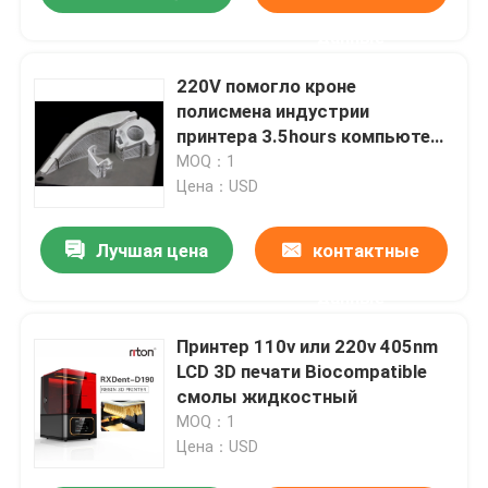
данные
220V помогло кроне
полисмена индустрии
принтера 3.5hours компьютера
3d дизайна зубоврачебной
MOQ：1
Цена：USD
Лучшая цена
контактные
данные
Принтер 110v или 220v 405nm
LCD 3D печати Biocompatible
смолы жидкостный
MOQ：1
Цена：USD