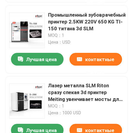
данные
Промышленный зубоврачебный
принтер 2.5KW 220V 650 KG TI-
150 титана 3d SLM
MOQ：1
Цена：USD
Лучшая цена
контактные
данные
Лазер металла SLM Riton
сразу спекая 3d принтер
Meiting увенчивает мосты для
зубоврачебного Laborator
MOQ：1
Цена：1000 USD
Лучшая цена
контактные