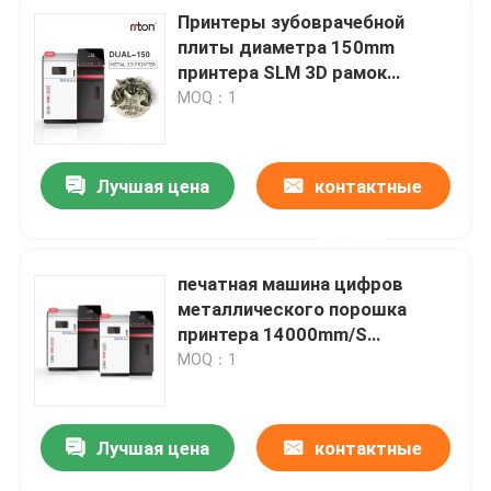
Принтеры зубоврачебной
плиты диаметра 150mm
принтера SLM 3D рамок
цифровые для металла
MOQ：1
Лучшая цена
контактные
данные
печатная машина цифров
металлического порошка
принтера 14000mm/S
ювелирных изделий 3D
MOQ：1
1.064μM зубоврачебная
Лучшая цена
контактные