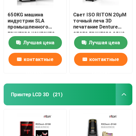
650KG машина
Свет ISO RITON 20μM
индустрии SLA
точный леча 3D
промышленного
печатание Denture
принтера компакта
стопа принтера одно
DLMS
Лучшая цена
Лучшая цена
3D зубоврачебная
контактные
контактные
данные
данные
Принтер LCD 3D
(21)