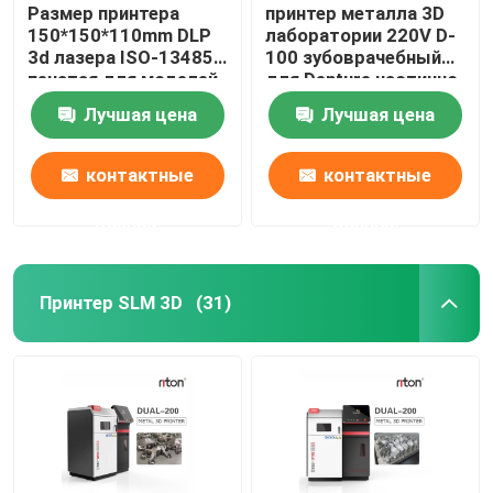
Размер принтера
принтер металла 3D
150*150*110mm DLP
лаборатории 220V D-
3d лазера ISO-13485
100 зубоврачебный
печатая для моделей
для Denture частично
зубного имплантата
Riton
Лучшая цена
Лучшая цена
контактные
контактные
данные
данные
Принтер SLM 3D
(31)