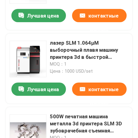
Лучшая цена
контактные
Наша фабрика
данные
контроль качества
лазер SLM 1.064μM
выборочный плавя машину
контактные данные
принтера 3d в быстрой
скорости 4.5KW для
MOQ：1
лаборатории
Цена：1000 USD/set
Новости
Лучшая цена
контактные
Все случаи
данные
Принтер металла 3D лазера
500W печатная машина
металла 3d принтера SLM 3D
зубоврачебная съемная
Зубоврачебный принтер металла 3D
спеченная
MOQ：1