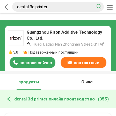
Guangzhou Riton Additive Technology
Co., Ltd.
Huadi Dadao Nan Zhongnan Street,КИТАЙ
5.0
Подтверженный поставщик
позвони сейчас
контактные
данные
продукты
О нас
dental 3d printer онлайн производство
(355)