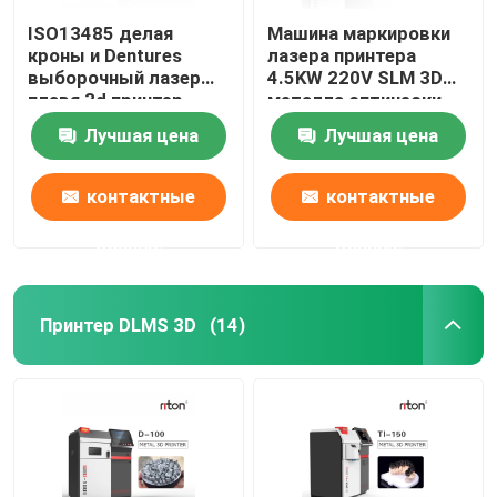
ISO13485 делая
Машина маркировки
кроны и Dentures
лазера принтера
выборочный лазер
4.5KW 220V SLM 3D
плавя 3d принтер
металла оптически
Dual200
Лучшая цена
Лучшая цена
контактные
контактные
данные
данные
Принтер DLMS 3D
(14)