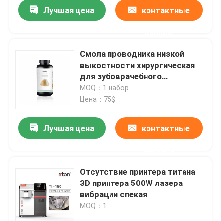
Лучшая цена
контактные
данные
Смола проводника низкой
выкостности хирургическая
для зубоврачебного
модельного принтера 3d
MOQ：1 набор
Цена：75$
Лучшая цена
контактные
данные
Главная страница
Отсутствие принтера титана
3D принтера 500W лазера
Продукция
вибрации спекая
MOQ：1
О Компании