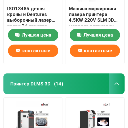
ISO13485 делая
Машина маркировки
кроны и Dentures
лазера принтера
выборочный лазер
4.5KW 220V SLM 3D
плавя 3d принтер
металла оптически
Dual200
Лучшая цена
Лучшая цена
контактные
контактные
данные
данные
Принтер DLMS 3D
(14)