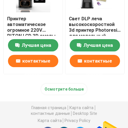
Принтер
Свет DLP леча
автоматическое
высокоскоростной
огромное 220V
3d принтер Photoresin
RITON LCD 3D смолы
для модельный
ISO 13485
делать
Лучшая цена
Лучшая цена
промышленный
контактные
контактные
данные
данные
Осмотрите больше
Главная страница
Карта сайта
контактные данные
Desktop Site
Карта сайта
Privacy Policy