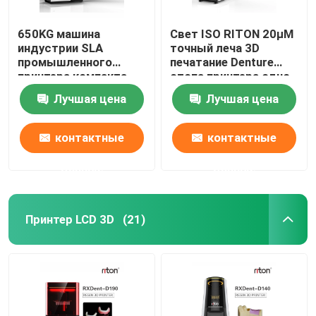
650KG машина
Свет ISO RITON 20μM
индустрии SLA
точный леча 3D
промышленного
печатание Denture
принтера компакта
стопа принтера одно
DLMS
Лучшая цена
Лучшая цена
3D зубоврачебная
контактные
контактные
данные
данные
Принтер LCD 3D
(21)