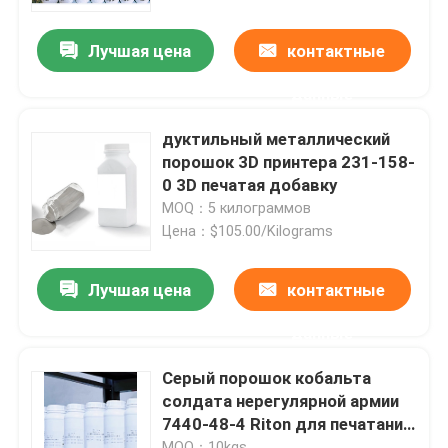
Лучшая цена
контактные
Наша фабрика
данные
контроль качества
дуктильный металлический
порошок 3D принтера 231-158-
контактные данные
0 3D печатая добавку
MOQ：5 килограммов
Цена：$105.00/Kilograms
Новости
Лучшая цена
контактные
Все случаи
данные
Принтер металла 3D лазера
Серый порошок кобальта
солдата нерегулярной армии
7440-48-4 Riton для печатания
Зубоврачебный принтер металла 3D
3d
MOQ：10kgs