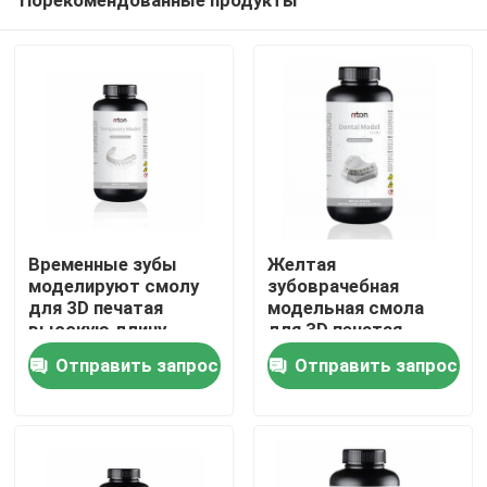
Временные зубы
Желтая
моделируют смолу
зубоврачебная
для 3D печатая
модельная смола
высокую длину
для 3D печатая
Дома
волны 405nm
высокую точность
Отправить запрос
Отправить запрос
твердости
Resina Biocompatible
О Компании
Контакты