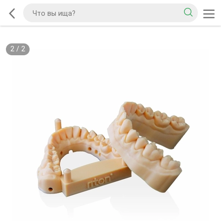
2
/
2