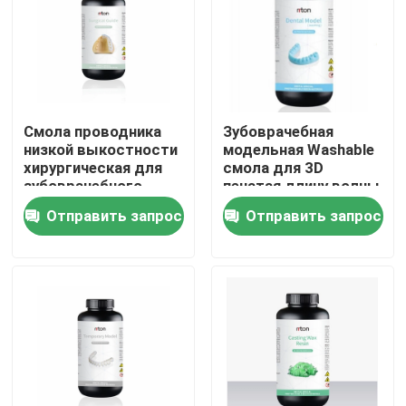
Продукция
Принтер металла 3D лазера
Смола проводника
Зубоврачебная
низкой выкостности
модельная Washable
Зубоврачебный принтер металла 3D
хирургическая для
смола для 3D
зубоврачебного
печатая длину волны
модельного
405nm твердости
Отправить запрос
Отправить запрос
принтера 3d
сини цвета высокую
Принтер SLM 3D
Принтер DLMS 3D
Принтер LCD 3D
Фоточувствительная смола